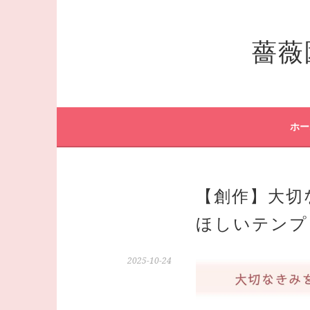
コ
ン
薔薇
テ
ン
ツ
へ
ス
キ
ホー
ッ
プ
【創作】大切
ほしいテンプ
2025-10-24