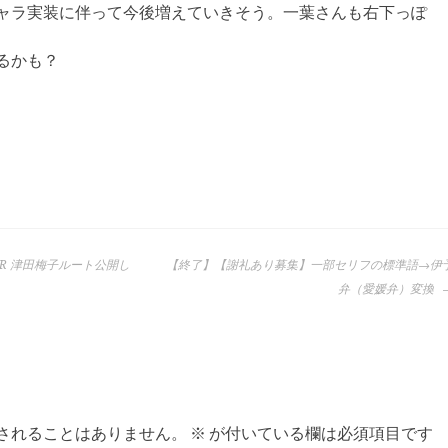
ャラ実装に伴って今後増えていきそう。一葉さんも右下っぽ
るかも？
R 津田梅子ルート公開し
【終了】【謝礼あり募集】一部セリフの標準語→伊
弁（愛媛弁）変換
されることはありません。
※
が付いている欄は必須項目です