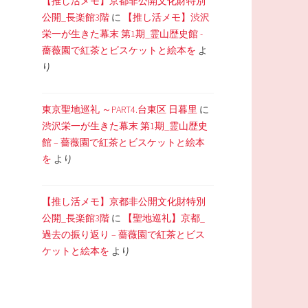
【推し活メモ】京都非公開文化財特別
公開_長楽館3階
に
【推し活メモ】渋沢
栄一が生きた幕末 第1期_霊山歴史館 -
薔薇園で紅茶とビスケットと絵本を
よ
り
東京聖地巡礼 ～PART4.台東区 日暮里
に
渋沢栄一が生きた幕末 第1期_霊山歴史
館 – 薔薇園で紅茶とビスケットと絵本
を
より
【推し活メモ】京都非公開文化財特別
公開_長楽館3階
に
【聖地巡礼】京都_
過去の振り返り – 薔薇園で紅茶とビス
ケットと絵本を
より