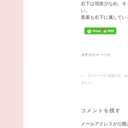
右下は現状少なめ。キ
い。
黒幕も右下に属してい
カテゴリー:
その他
投
【リリース】恋愛のすゝめ
稿
ました！
ナ
ビ
ゲ
ー
コメントを残す
シ
ョ
メールアドレスが公開