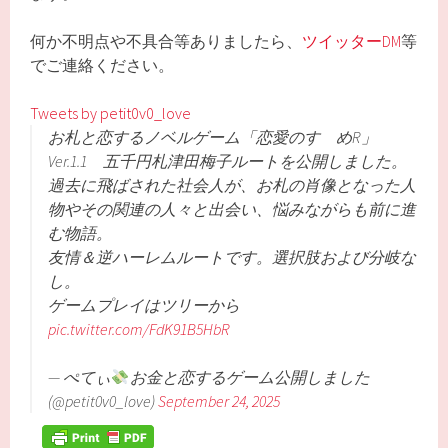
何か不明点や不具合等ありましたら、
ツイッターDM
等
でご連絡ください。
Tweets by petit0v0_love
お札と恋するノベルゲーム「恋愛のすゝめR」
Ver.1.1 五千円札津田梅子ルートを公開しました。
過去に飛ばされた社会人が、お札の肖像となった人
物やその関連の人々と出会い、悩みながらも前に進
む物語。
友情＆逆ハーレムルートです。選択肢および分岐な
し。
ゲームプレイはツリーから
pic.twitter.com/FdK91B5HbR
— ぺてぃ
お金と恋するゲーム公開しました
(@petit0v0_love)
September 24, 2025