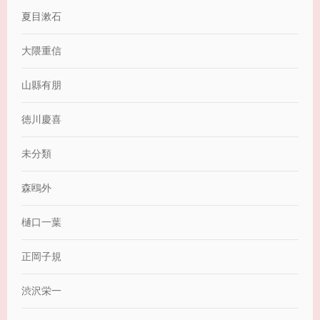
夏目漱石
大隈重信
山縣有朋
徳川慶喜
未分類
森鴎外
樋口一葉
正岡子規
渋沢栄一