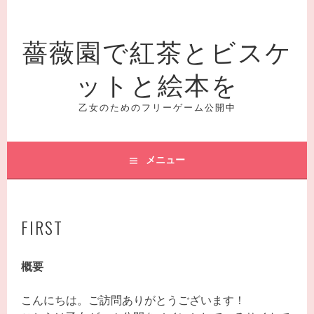
コ
ン
薔薇園で紅茶とビスケ
テ
ン
ットと絵本を
ツ
へ
ス
乙女のためのフリーゲーム公開中
キ
ッ
プ
メニュー
FIRST
概要
こんにちは。ご訪問ありがとうございます！