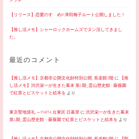
【リリース】恋愛のすゝめR 津田梅子ルート公開しました！
【推し活メモ】シャーロックホームズでヌン活してきまし
た。
最近のコメント
【推し活メモ】京都非公開文化財特別公開_長楽館3階
に
【推
し活メモ】渋沢栄一が生きた幕末 第1期_霊山歴史館 - 薔薇園
で紅茶とビスケットと絵本を
より
東京聖地巡礼 ～PART4.台東区 日暮里
に
渋沢栄一が生きた幕末
第1期_霊山歴史館 – 薔薇園で紅茶とビスケットと絵本を
より
【推し活メモ】京都非公開文化財特別公開_長楽館3階
に
【聖