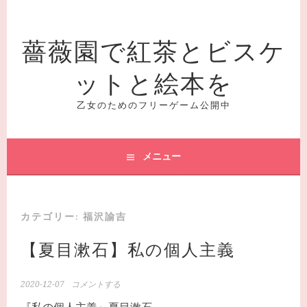
コ
ン
薔薇園で紅茶とビスケ
テ
ン
ットと絵本を
ツ
へ
ス
乙女のためのフリーゲーム公開中
キ
ッ
プ
メニュー
カテゴリー:
福沢諭吉
【夏目漱石】私の個人主義
2020-12-07
コメントする