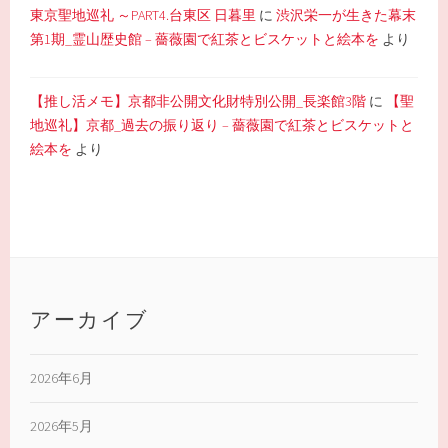
東京聖地巡礼 ～PART4.台東区 日暮里
に
渋沢栄一が生きた幕末
第1期_霊山歴史館 – 薔薇園で紅茶とビスケットと絵本を
より
【推し活メモ】京都非公開文化財特別公開_長楽館3階
に
【聖
地巡礼】京都_過去の振り返り – 薔薇園で紅茶とビスケットと
絵本を
より
アーカイブ
2026年6月
2026年5月