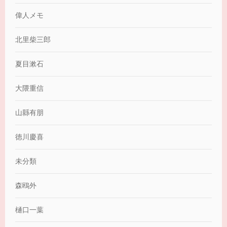
偉人メモ
北里柴三郎
夏目漱石
大隈重信
山縣有朋
徳川慶喜
未分類
森鴎外
樋口一葉