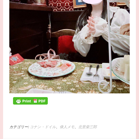
カテゴリー:
コナン・ドイル
、
偉人メモ
、
北里柴三郎