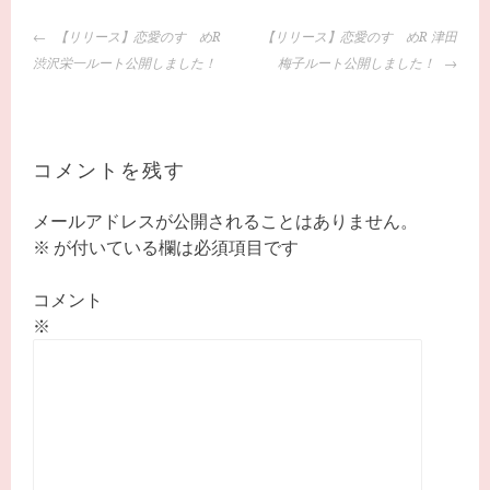
投
【リリース】恋愛のすゝめR
【リリース】恋愛のすゝめR 津田
稿
渋沢栄一ルート公開しました！
梅子ルート公開しました！
ナ
ビ
ゲ
ー
コメントを残す
シ
ョ
メールアドレスが公開されることはありません。
ン
※
が付いている欄は必須項目です
コメント
※