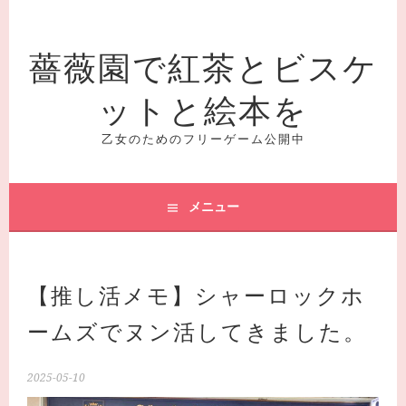
コ
ン
薔薇園で紅茶とビスケ
テ
ン
ットと絵本を
ツ
へ
ス
乙女のためのフリーゲーム公開中
キ
ッ
プ
メニュー
【推し活メモ】シャーロックホ
ームズでヌン活してきました。
2025-05-10