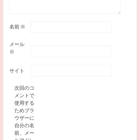
名前
※
メール
※
サイト
次回のコ
メントで
使用する
ためブラ
ウザーに
自分の名
前、メー