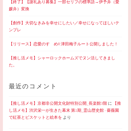
【終了】【謝礼あり募集】一部セリフの標準語→伊予弁（愛
媛弁）変換
【創作】大切なきみを幸せにしたい／幸せになってほしいテ
ンプレ
【リリース】恋愛のすゝめR 津田梅子ルート公開しました！
【推し活メモ】シャーロックホームズでヌン活してきまし
た。
最近のコメント
【推し活メモ】京都非公開文化財特別公開_長楽館3階
に
【推
し活メモ】渋沢栄一が生きた幕末 第1期_霊山歴史館 - 薔薇園
で紅茶とビスケットと絵本を
より